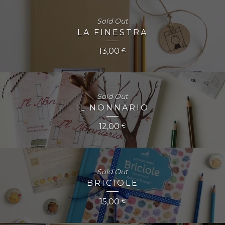
Sold Out
LA FINESTRA
13,00
€
Sold Out
IL NONNARIO
12,00
€
Sold Out
BRICIOLE
15,00
€