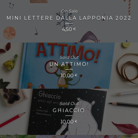
On Sale
MINI LETTERE DALLA LAPPONIA 2022
4,50
€
Sold Out
UN ATTIMO!
10,00
€
Sold Out
GHIACCIO
10,00
€