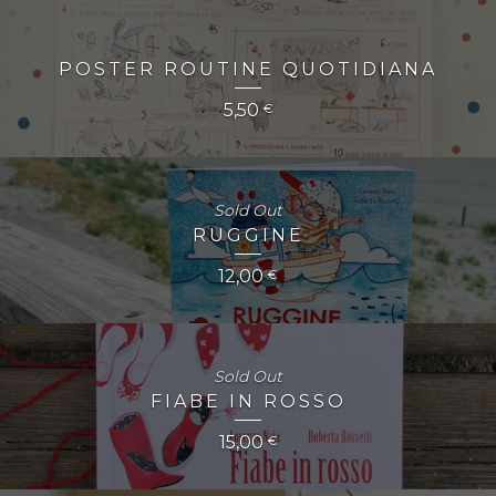
POSTER ROUTINE QUOTIDIANA
5,50
€
Sold Out
RUGGINE
12,00
€
Sold Out
FIABE IN ROSSO
15,00
€