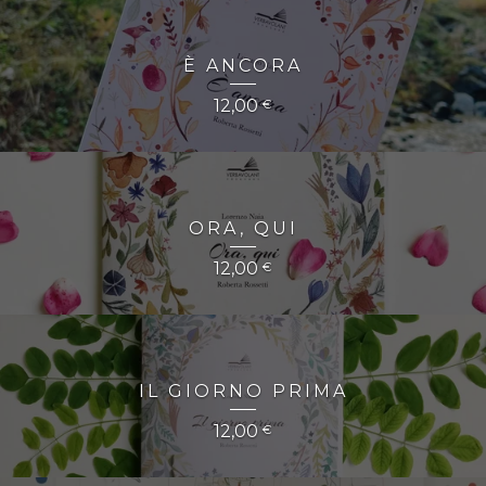
È ANCORA
12,00
€
ORA, QUI
12,00
€
IL GIORNO PRIMA
12,00
€