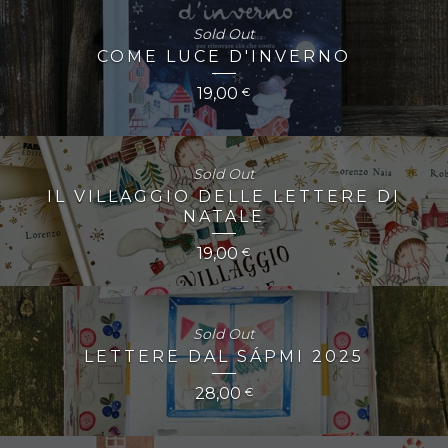
Sold Out
COME LUCE D'INVERNO
19,00
€
Sold Out
IL VILLAGGIO DELLE LETTERE DI
NATALE
19,00
€
Sold Out
LETTERE DAL SÁPMI 2025
28,00
€